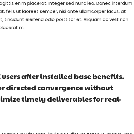
agittis enim placerat. Integer sed nunc leo. Donec interdum
cerat, felis ut laoreet semper, nisi ante ullamcorper lacus, at
t, tincidunt eleifend odio porttitor et. Aliquam ac velit non
placerat mi.
sers after installed base benefits.
er directed convergence without
mize timely deliverables for real-