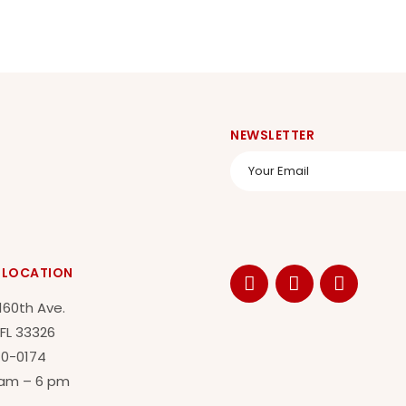
NEWSLETTER
 LOCATION
160th Ave.
FL 33326
40-0174
 am – 6 pm