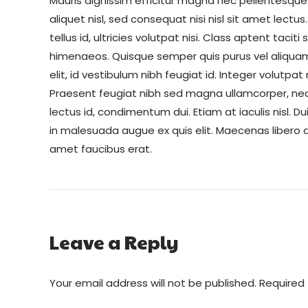
Mauris dignissim efficitur magna nec pellentesque
aliquet nisl, sed consequat nisi nisl sit amet lectus
tellus id, ultricies volutpat nisi. Class aptent taci
himenaeos. Quisque semper quis purus vel aliquam.
elit, id vestibulum nibh feugiat id. Integer volutp
Praesent feugiat nibh sed magna ullamcorper, nec vi
lectus id, condimentum dui. Etiam at iaculis nisl. Dui
in malesuada augue ex quis elit. Maecenas libero du
amet faucibus erat.
Leave a Reply
Your email address will not be published. Required 