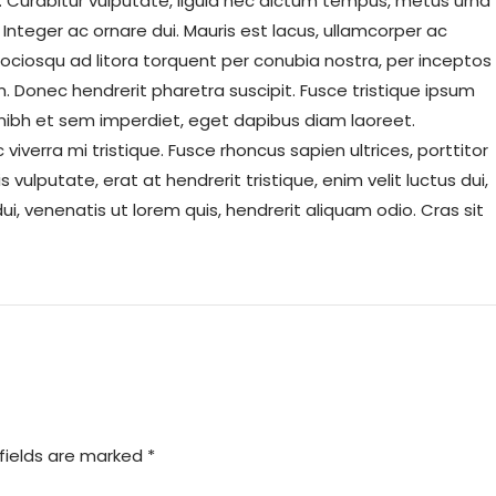
. Curabitur vulputate, ligula nec dictum tempus, metus urna
. Integer ac ornare dui. Mauris est lacus, ullamcorper ac
ti sociosqu ad litora torquent per conubia nostra, per inceptos
 Donec hendrerit pharetra suscipit. Fusce tristique ipsum
at nibh et sem imperdiet, eget dapibus diam laoreet.
verra mi tristique. Fusce rhoncus sapien ultrices, porttitor
s vulputate, erat at hendrerit tristique, enim velit luctus dui,
i, venenatis ut lorem quis, hendrerit aliquam odio. Cras sit
fields are marked *