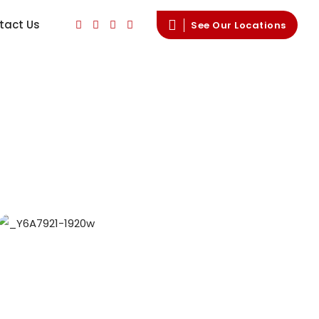
tact Us
See Our Locations